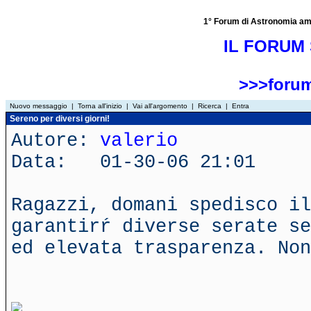
1° Forum di Astronomia amator
IL FORUM 
>>>forum
Nuovo messaggio
|
Torna all'inizio
|
Vai all'argomento
|
Ricerca
|
Entra
Sereno per diversi giorni!
Autore:
valerio
Data: 01-30-06 21:01
Ragazzi, domani spedisco il
garantirŕ diverse serate se
ed elevata trasparenza. Non