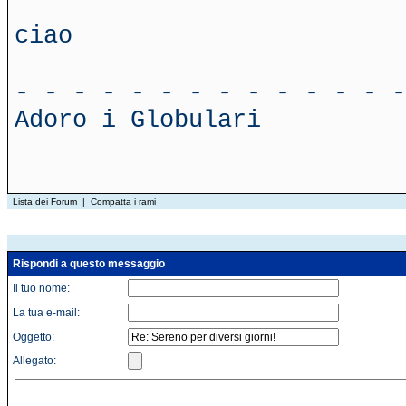
ciao
- - - - - - - - - - - - - -
Adoro i Globulari
Lista dei Forum
|
Compatta i rami
Rispondi a questo messaggio
Il tuo nome:
La tua e-mail:
Oggetto:
Allegato: